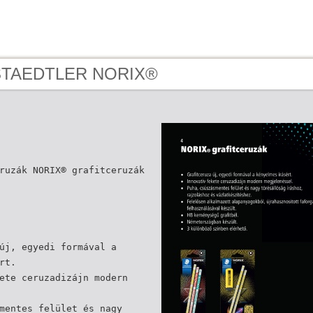
 STAEDTLER NORIX®
ruzák NORIX® grafitceruzák
új, egyedi formával a
rt.
ete ceruzadizájn modern
mentes felület és nagy