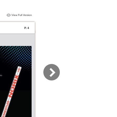
View Full Version
P. 4