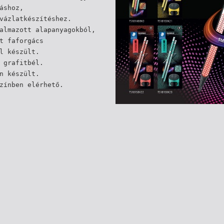
áshoz,
vázlatkészítéshez.
almazott alapanyagokból,
t faforgács
l készült.
 grafitbél.
n készült.
zínben elérhető.