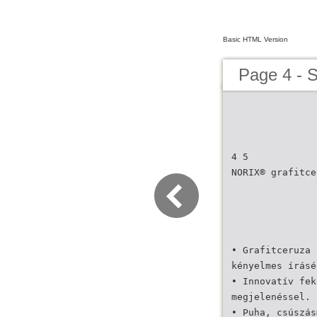
Basic HTML Version
Page 4 -
4 5
NORIX® grafitce
• Grafitceruza 
kényelmes írásé
• Innovatív fek
megjelenéssel.
• Puha, csúszás