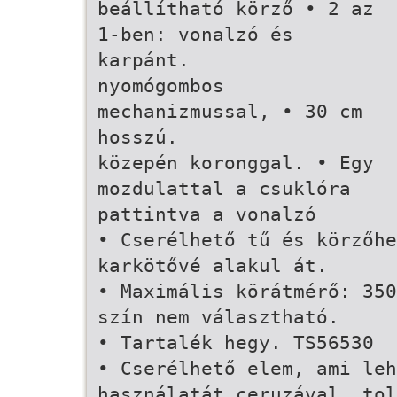
beállítható körző • 2 az
1-ben: vonalzó és
karpánt.
nyomógombos
mechanizmussal, • 30 cm
hosszú.
közepén koronggal. • Egy
mozdulattal a csuklóra
pattintva a vonalzó
• Cserélhető tű és körzőhe
karkötővé alakul át.
• Maximális körátmérő: 350
szín nem választható.
• Tartalék hegy. TS56530
• Cserélhető elem, ami le
használatát ceruzával, tol