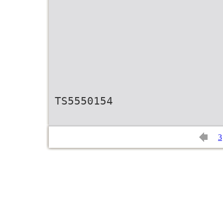
TS5550154
3